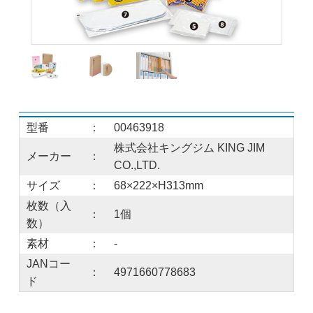
型番
：
00463918
株式会社キングジム KING JIM
メーカー
：
CO.,LTD.
サイズ
：
68×222×H313mm
枚数（入
：
1個
数）
素材
：
-
JANコー
：
4971660778683
ド