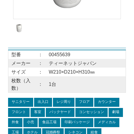
型番
：
00455639
メーカー
：
ティーネットジャパン
サイズ
：
W210×D210×H310㎜
枚数（入
：
1台
数）
サニタリー
出入口
レジ周り
フロア
カウンター
フロント
客室
バックヤード
コンセッション
劇場
外食
小売
食品工場
印刷パッケージ
メディカル
工場
ホテル
冠婚葬祭
シネコン
給食