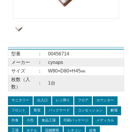
型番
：
00456714
メーカー
：
cynaps
サイズ
：
W80×D80×H45㎜
枚数（入
：
1台
数）
サニタリー
出入口
レジ周り
フロア
カウンター
フロント
客室
バックヤード
コンセッション
劇場
外食
小売
食品工場
印刷パッケージ
メディカル
工場
ホテル
冠婚葬祭
シネコン
給食