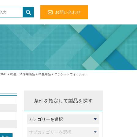
お問い合わせ
OME
>
衛生・清掃用備品
>
衛生用品
> エチケットウォッシャー
条件を指定して製品を探す