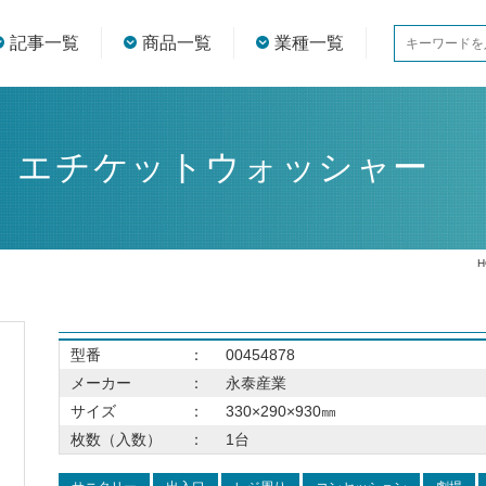
記事一覧
商品一覧
業種一覧
】エチケットウォッシャー
H
型番
：
00454878
メーカー
：
永泰産業
サイズ
：
330×290×930㎜
枚数（入数）
：
1台