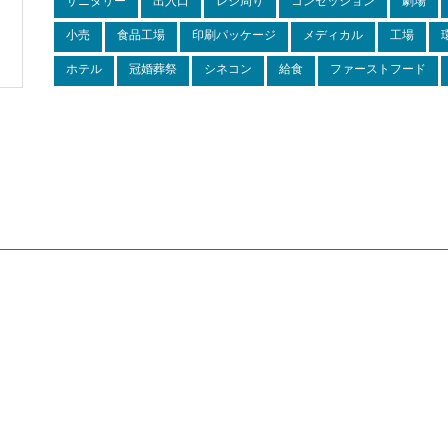
サニタリー
出入口
レジ周り
コンセッション
劇場
小売
食品工場
印刷パッケージ
メディカル
工場
ホテル
冠婚葬祭
シネコン
給食
ファーストフード