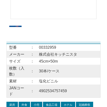
型番
：
00332959
メーカー
：
株式会社キッチニスタ
サイズ
：
45cm×50m
枚数（入
：
30本/ケース
数）
素材
：
塩化ビニル
JANコー
：
4902534757459
ド
厨房
外食
小売
食品工場
ホテル
冠婚葬祭