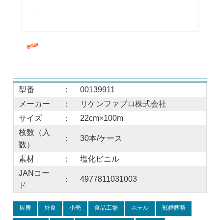
型番
：
00139911
メーカー
：
リケンファブロ株式会社
サイズ
：
22cm×100m
枚数（入
：
30本/ケース
数）
素材
：
塩化ビニル
JANコー
：
4977811031003
ド
厨房
外食
小売
食品工場
ホテル
冠婚葬祭