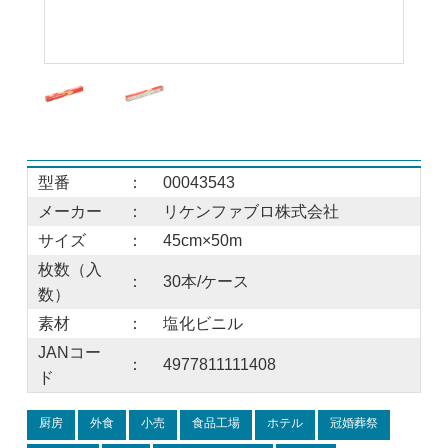
型番
：
00043543
メーカー
：
リケンファブロ株式会社
サイズ
：
45cm×50m
枚数（入
：
30本/ケース
数）
素材
：
塩化ビニル
JANコー
：
4977811111408
ド
厨房
外食
小売
食品工場
ホテル
冠婚葬祭