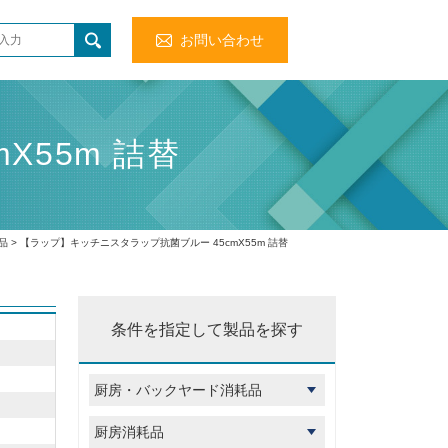
お問い合わせ
X55m 詰替
品
> 【ラップ】キッチニスタラップ抗菌ブルー 45cmX55m 詰替
条件を指定して製品を探す