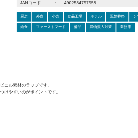
JANコード
：
4902534757558
厨房
外食
小売
食品工場
ホテル
冠婚葬祭
シ
給食
ファーストフード
備品
異物混入対策
業務用
ビニル素材のラップです。
つけやすいのがポイントです。