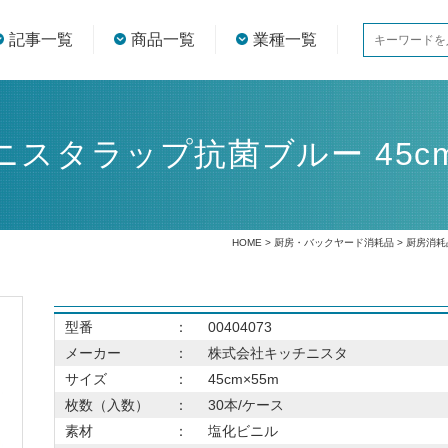
記事一覧
商品一覧
業種一覧
スタラップ抗菌ブルー 45cm
HOME
>
厨房・バックヤード消耗品
>
厨房消耗
型番
：
00404073
メーカー
：
株式会社キッチニスタ
サイズ
：
45cm×55m
枚数（入数）
：
30本/ケース
素材
：
塩化ビニル