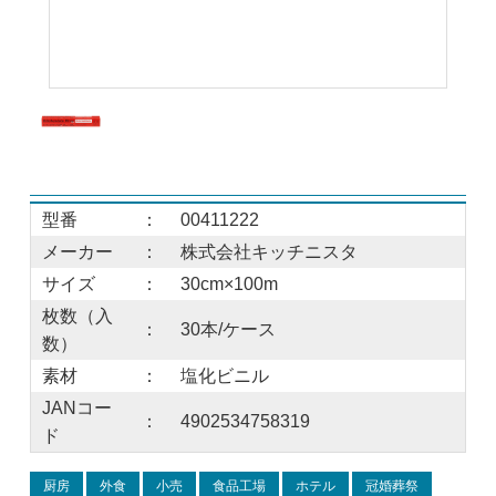
型番
：
00411222
メーカー
：
株式会社キッチニスタ
サイズ
：
30cm×100m
枚数（入
：
30本/ケース
数）
素材
：
塩化ビニル
JANコー
：
4902534758319
ド
厨房
外食
小売
食品工場
ホテル
冠婚葬祭