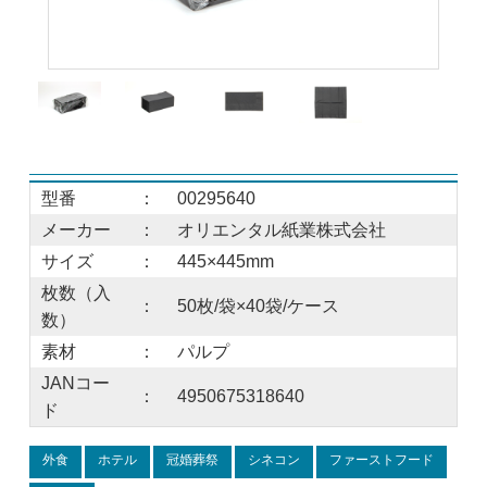
型番
：
00295640
メーカー
：
オリエンタル紙業株式会社
サイズ
：
445×445mm
枚数（入
：
50枚/袋×40袋/ケース
数）
素材
：
パルプ
JANコー
：
4950675318640
ド
外食
ホテル
冠婚葬祭
シネコン
ファーストフード