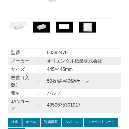
型番
：
00382470
メーカー
：
オリエンタル紙業株式会社
サイズ
：
445×445mm
枚数（入
：
50枚/袋×40袋/ケース
数）
素材
：
パルプ
JANコー
：
4950675301017
ド
外食
ホテル
冠婚葬祭
シネコン
ファーストフード