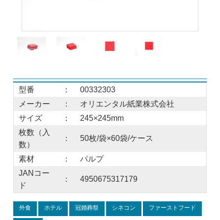
型番
：
00332303
メーカー
：
オリエンタル紙業株式会社
サイズ
：
245×245mm
枚数（入
：
50枚/袋×60袋/ケース
数）
素材
：
パルプ
JANコー
：
4950675317179
ド
外食
ホテル
冠婚葬祭
シネコン
ファーストフード