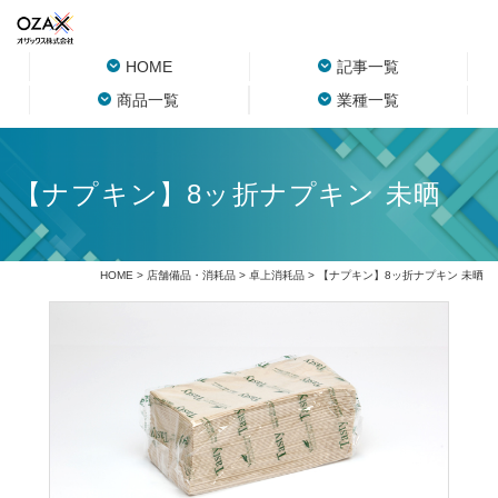
HOME
記事一覧
商品一覧
業種一覧
【ナプキン】8ッ折ナプキン 未晒
HOME
>
店舗備品・消耗品
>
卓上消耗品
> 【ナプキン】8ッ折ナプキン 未晒