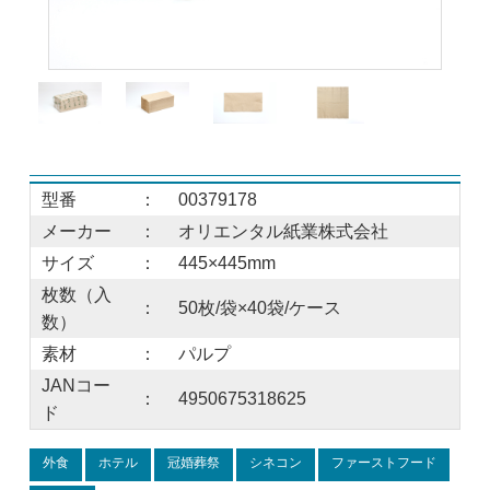
型番
：
00379178
メーカー
：
オリエンタル紙業株式会社
サイズ
：
445×445mm
枚数（入
：
50枚/袋×40袋/ケース
数）
素材
：
パルプ
JANコー
：
4950675318625
ド
外食
ホテル
冠婚葬祭
シネコン
ファーストフード