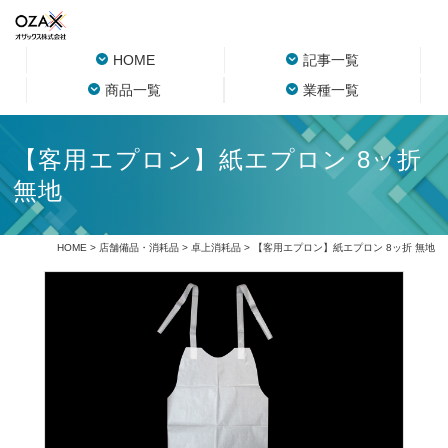
HOME
記事一覧
商品一覧
業種一覧
【客用エプロン】紙エプロン 8ッ折
無地
HOME
>
店舗備品・消耗品
>
卓上消耗品
> 【客用エプロン】紙エプロン 8ッ折 無地