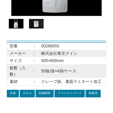
型番
：
00286655
メーカー
：
株式会社東京クイン
サイズ
：
400×600mm
枚数（入
：
50枚/袋×4袋/ケース
数）
素材
：
クレープ紙、裏面ラミネート加工
外食
ホテル
冠婚葬祭
ファーストフード
業務用