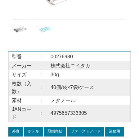
型番
：
00276980
メーカー
：
株式会社ニイタカ
サイズ
：
30g
枚数（入
：
40個/袋×7袋/ケース
数）
素材
：
メタノール
JANコー
：
4975657333305
ド
外食
ホテル
冠婚葬祭
ファーストフード
業務用