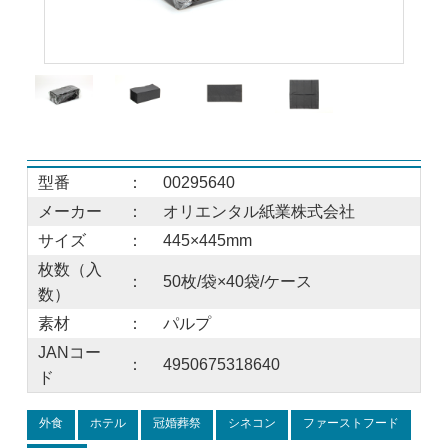
型番
：
00295640
メーカー
：
オリエンタル紙業株式会社
サイズ
：
445×445mm
枚数（入
：
50枚/袋×40袋/ケース
数）
素材
：
パルプ
JANコー
：
4950675318640
ド
外食
ホテル
冠婚葬祭
シネコン
ファーストフード