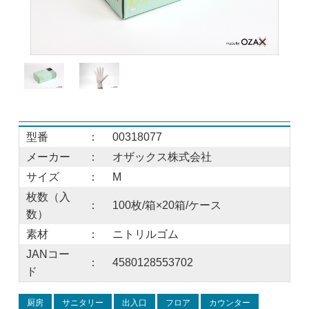
型番
：
00318077
メーカー
：
オザックス株式会社
サイズ
：
M
枚数（入
：
100枚/箱×20箱/ケース
数）
素材
：
ニトリルゴム
JANコー
：
4580128553702
ド
厨房
サニタリー
出入口
フロア
カウンター