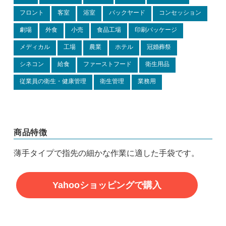
フロント
客室
浴室
バックヤード
コンセッション
劇場
外食
小売
食品工場
印刷パッケージ
メディカル
工場
農業
ホテル
冠婚葬祭
シネコン
給食
ファーストフード
衛生用品
従業員の衛生・健康管理
衛生管理
業務用
商品特徴
薄手タイプで指先の細かな作業に適した手袋です。
Yahooショッピングで購入