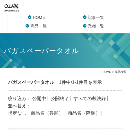
HOME
記事一覧
商品一覧
業種一覧
バガスペーパータオル
HOME
> 商品検索
バガスペーパータオル
1件中/1-1件目を表示
絞り込み：
公開中
公開終了
すべての裁決録
並べ替え：
指定なし
商品名（昇順）
商品名（降順）