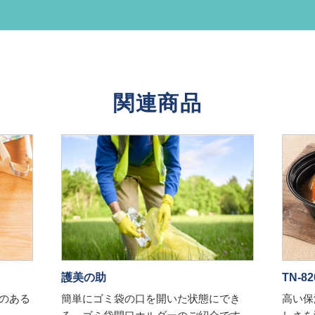
関連商品
護美の助
TN-
のある
簡単にゴミ袋の口を開いた状態にでき
高い保