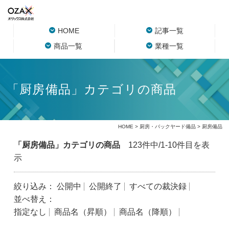
HOME
記事一覧
商品一覧
業種一覧
「厨房備品」カテゴリの商品
HOME
>
厨房・バックヤード備品
> 厨房備品
「厨房備品」カテゴリの商品
123件中/1-10件目を表
示
絞り込み：
公開中
公開終了
すべての裁決録
並べ替え：
指定なし
商品名（昇順）
商品名（降順）