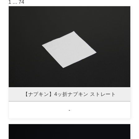
1
…
74
【ナプキン】4ッ折ナプキン ストレート
-