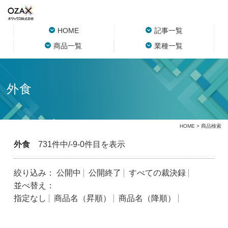
HOME
記事一覧
商品一覧
業種一覧
外食
HOME
> 商品検索
外食
731件中/-9-0件目を表示
絞り込み：
公開中
公開終了
すべての裁決録
並べ替え：
指定なし
商品名（昇順）
商品名（降順）