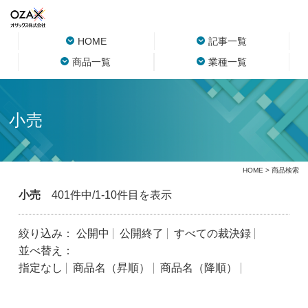
HOME
記事一覧
商品一覧
業種一覧
小売
HOME
> 商品検索
小売
401件中/1-10件目を表示
絞り込み：
公開中
公開終了
すべての裁決録
並べ替え：
指定なし
商品名（昇順）
商品名（降順）