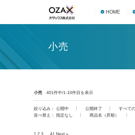
HOME
小売
小売
401件中/1-10件目を表示
絞り込み：
公開中
公開終了
すべて
並べ替え：
指定なし
商品名（昇順）
1
2
3
…
41
Next »