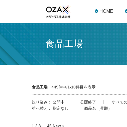
HOME
食品工場
食品工場
445件中/1-10件目を表示
絞り込み：
公開中
公開終了
すべて
並べ替え：
指定なし
商品名（昇順）
1
2
3
…
45
Next »