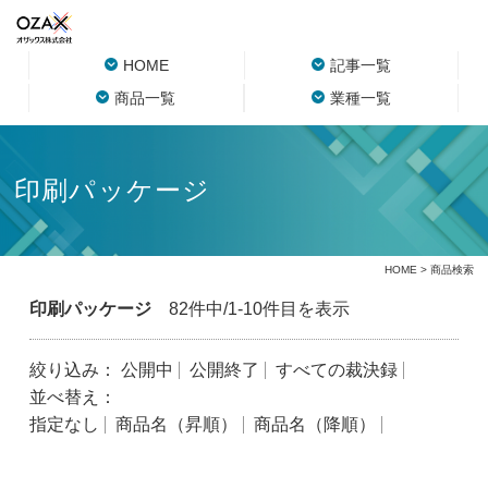
HOME
記事一覧
商品一覧
業種一覧
印刷パッケージ
HOME
> 商品検索
印刷パッケージ
82件中/1-10件目を表示
絞り込み：
公開中
公開終了
すべての裁決録
並べ替え：
指定なし
商品名（昇順）
商品名（降順）