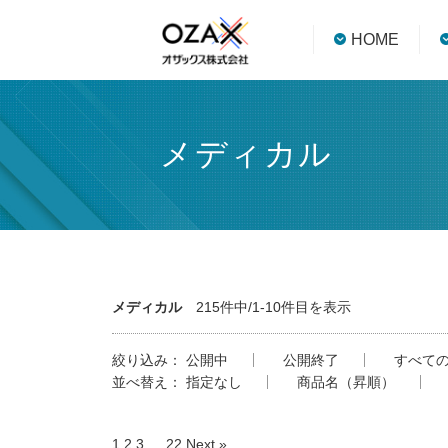
HOME
メディカル
メディカル
215件中/1-10件目を表示
絞り込み：
公開中
公開終了
すべて
並べ替え：
指定なし
商品名（昇順）
1
2
3
…
22
Next »