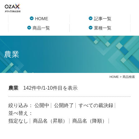
HOME
記事一覧
商品一覧
業種一覧
農業
HOME
> 商品検索
農業
142件中/1-10件目を表示
絞り込み：
公開中
公開終了
すべての裁決録
並べ替え：
指定なし
商品名（昇順）
商品名（降順）