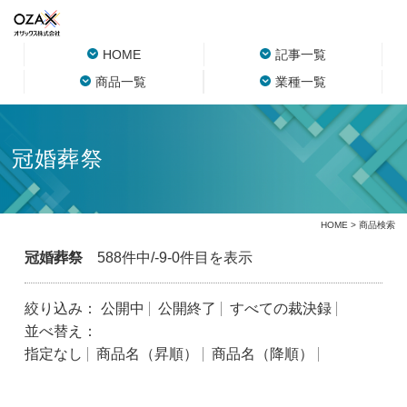
HOME
記事一覧
商品一覧
業種一覧
冠婚葬祭
HOME
> 商品検索
冠婚葬祭
588件中/-9-0件目を表示
絞り込み：
公開中
公開終了
すべての裁決録
並べ替え：
指定なし
商品名（昇順）
商品名（降順）