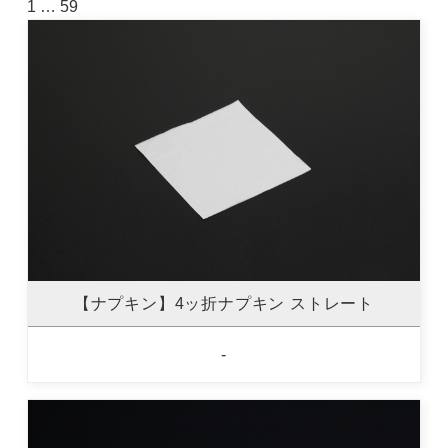
1
…
59
【ナプキン】4ッ折ナプキン ストレート
-