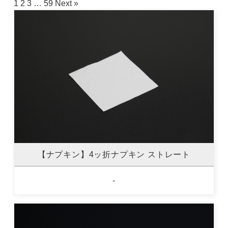
1
2
3
…
59
Next »
【ナプキン】4ッ折ナプキン ストレート
-