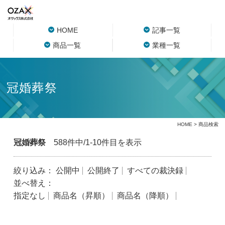
HOME
記事一覧
商品一覧
業種一覧
冠婚葬祭
HOME
> 商品検索
冠婚葬祭
588件中/1-10件目を表示
絞り込み：
公開中
公開終了
すべての裁決録
並べ替え：
指定なし
商品名（昇順）
商品名（降順）