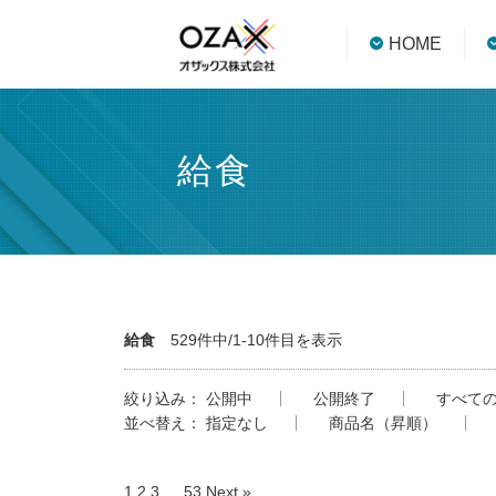
HOME
給食
給食
529件中/1-10件目を表示
絞り込み：
公開中
公開終了
すべて
並べ替え：
指定なし
商品名（昇順）
1
2
3
…
53
Next »