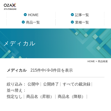
HOME
記事一覧
商品一覧
業種一覧
メディカル
HOME
> 商品検索
メディカル
215件中/-9-0件目を表示
絞り込み：
公開中
公開終了
すべての裁決録
並べ替え：
指定なし
商品名（昇順）
商品名（降順）