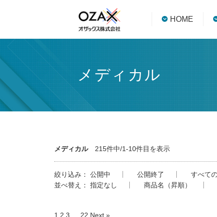
HOME
メディカル
メディカル
215件中/1-10件目を表示
絞り込み：
公開中
公開終了
すべて
並べ替え：
指定なし
商品名（昇順）
1
2
3
…
22
Next »