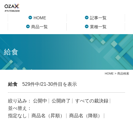
HOME
記事一覧
商品一覧
業種一覧
給食
HOME
> 商品検索
給食
529件中/21-30件目を表示
絞り込み：
公開中
公開終了
すべての裁決録
並べ替え：
指定なし
商品名（昇順）
商品名（降順）