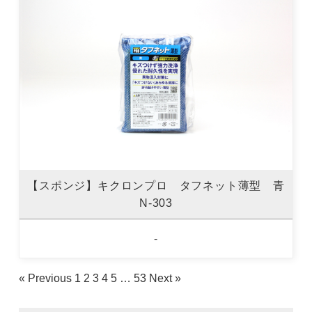
【スポンジ】キクロンプロ タフネット薄型 青
N-303
-
« Previous
1
2
3
4
5
…
53
Next »