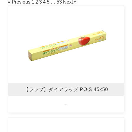
« Previous
1
2
3
4
5
…
53
Next »
【ラップ】ダイアラップ PO-S 45×50
-