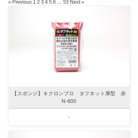
« Previous
1
2
3
4
5
6
…
53
Next »
【スポンジ】キクロンプロ タフネット厚型 赤
N-600
-