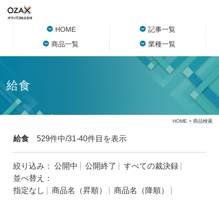
HOME
記事一覧
商品一覧
業種一覧
給食
HOME
> 商品検索
給食
529件中/31-40件目を表示
絞り込み：
公開中
公開終了
すべての裁決録
並べ替え：
指定なし
商品名（昇順）
商品名（降順）