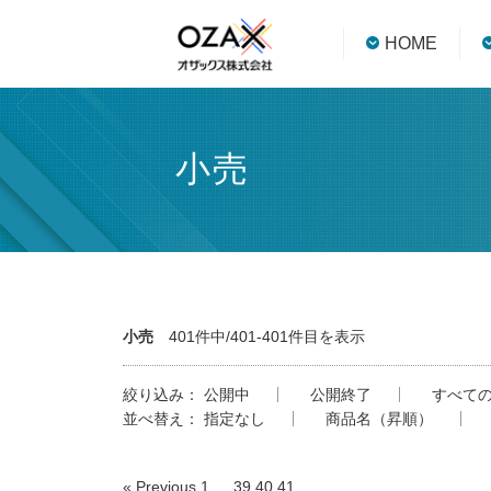
HOME
小売
小売
401件中/401-401件目を表示
絞り込み：
公開中
公開終了
すべて
並べ替え：
指定なし
商品名（昇順）
« Previous
1
…
39
40
41