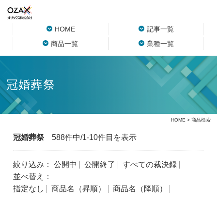
HOME
記事一覧
商品一覧
業種一覧
冠婚葬祭
HOME
> 商品検索
冠婚葬祭
588件中/1-10件目を表示
絞り込み：
公開中
公開終了
すべての裁決録
並べ替え：
指定なし
商品名（昇順）
商品名（降順）