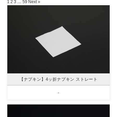
1
2
3
…
59
Next »
【ナプキン】4ッ折ナプキン ストレート
-