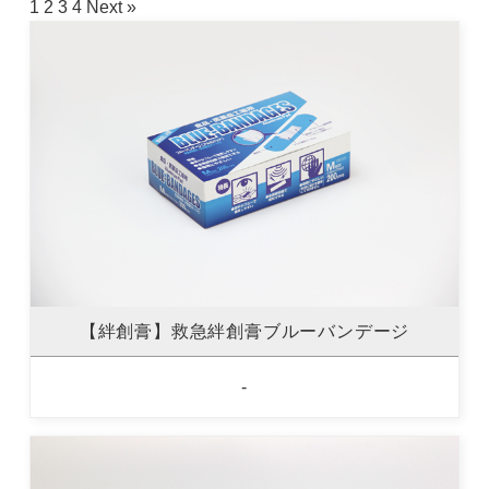
1
2
3
4
Next »
【絆創膏】救急絆創膏ブルーバンデージ
-