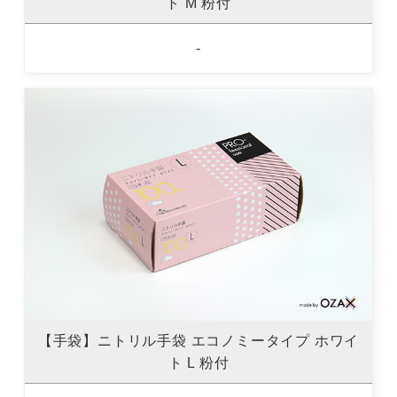
ト M 粉付
-
【手袋】ニトリル手袋 エコノミータイプ ホワイ
ト L 粉付