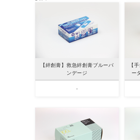
【絆創膏】救急絆創膏ブルーバ
【手
ンデージ
ー
-