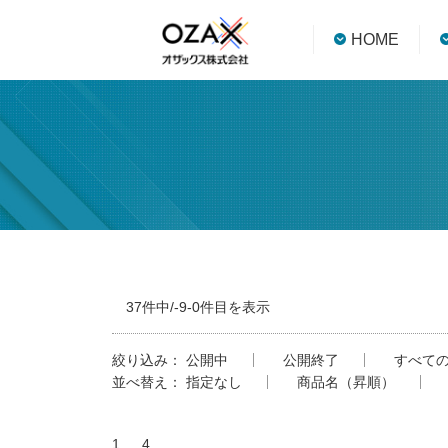
HOME
37件中/-9-0件目を表示
絞り込み：
公開中
公開終了
すべて
並べ替え：
指定なし
商品名（昇順）
1
…
4