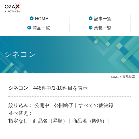
HOME
記事一覧
商品一覧
業種一覧
シネコン
HOME
> 商品検索
シネコン
448件中/1-10件目を表示
絞り込み：
公開中
公開終了
すべての裁決録
並べ替え：
指定なし
商品名（昇順）
商品名（降順）