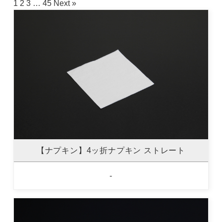
1
2
3
…
45
Next »
【ナプキン】4ッ折ナプキン ストレート
-