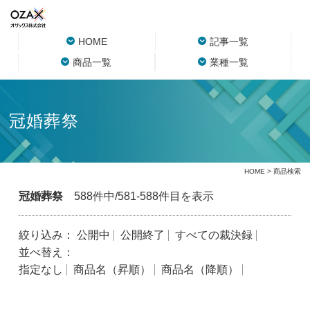
HOME
記事一覧
商品一覧
業種一覧
冠婚葬祭
HOME
> 商品検索
冠婚葬祭
588件中/581-588件目を表示
絞り込み：
公開中
公開終了
すべての裁決録
並べ替え：
指定なし
商品名（昇順）
商品名（降順）